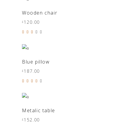
IN DEN WARENKORB
Wooden chair
120.00
£
Bewertet
mit
3.00
von
5
IN DEN WARENKORB
Blue pillow
187.00
£
Bewertet
mit
4.00
von
5
IN DEN WARENKORB
Metalic table
152.00
£