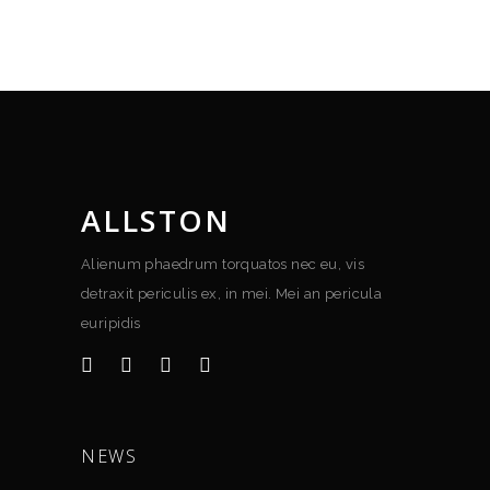
ALLSTON
Alienum phaedrum torquatos nec eu, vis
detraxit periculis ex, in mei. Mei an pericula
euripidis
NEWS