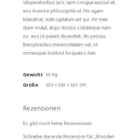
vituperatoribus pro, nam congue epicuri et,
eos invenire philosophia ut. His agam
blandit at, vide luptatum ad qui. An mea
diam mutat, atqui doctus cotidieque nam
no, eos id putant dissentiet. An persius
theophrastus mediocritatem vel, id
omnesque invidunt torquatos mei.
Gewicht
10 kg
Größe
120 × 130 × 150 cm
Rezensionen
Es gibt noch keine Rezensionen.
Schreibe die erste Rezension für „Wooden