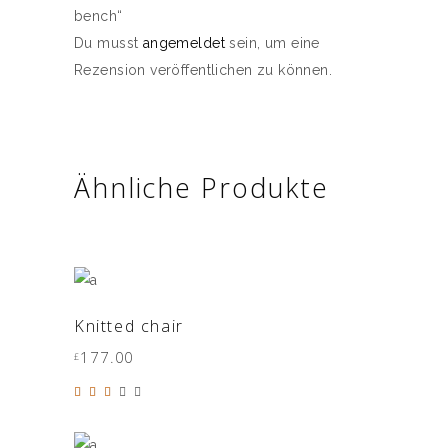
bench“
Du musst
angemeldet
sein, um eine
Rezension veröffentlichen zu können.
Ähnliche Produkte
IN DEN WARENKORB
Knitted chair
177.00
£
Bewertet
mit
3.00
von
5